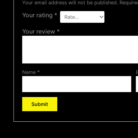
Your email address will not be published.
Require
Your rating
*
Your review
*
Name
*