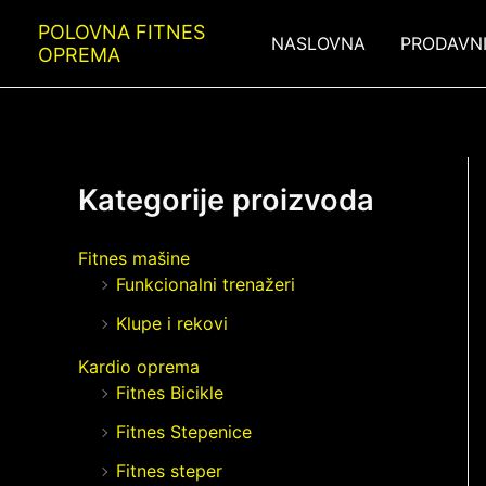
Skip
POLOVNA FITNES
to
NASLOVNA
PRODAVN
OPREMA
content
Kategorije proizvoda
Fitnes mašine
Funkcionalni trenažeri
Klupe i rekovi
Kardio oprema
Fitnes Bicikle
Fitnes Stepenice
Fitnes steper