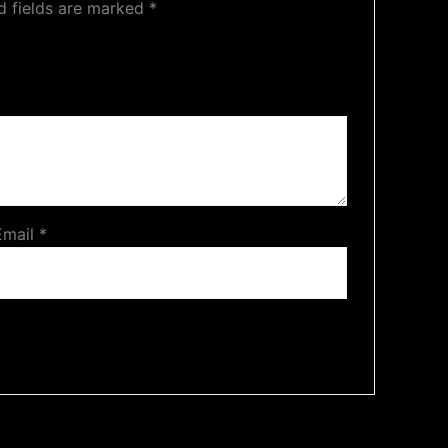
d fields are marked
*
Email
*