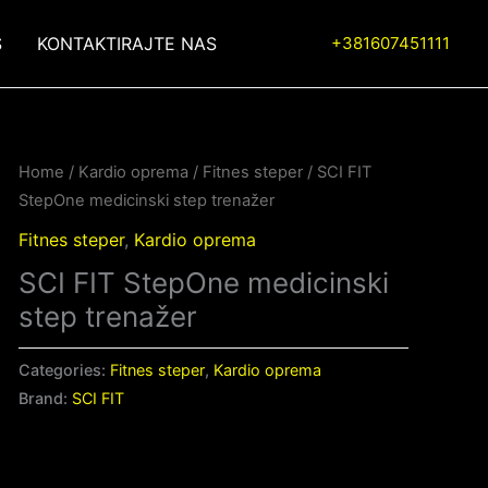
S
KONTAKTIRAJTE NAS
+381607451111
Home
/
Kardio oprema
/
Fitnes steper
/ SCI FIT
StepOne medicinski step trenažer
Fitnes steper
,
Kardio oprema
SCI FIT StepOne medicinski
step trenažer
Categories:
Fitnes steper
,
Kardio oprema
Brand:
SCI FIT