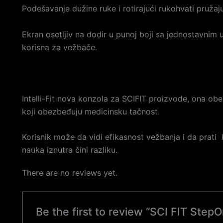
Podešavanje dužine ruke i rotirajući rukohvati pružaj
Ekran osetljiv na dodir u punoj boji sa jednostavnim 
korisna za vežbače.
Intelli-Fit nova konzola za SCIFIT proizvode, ona o
koji obezbeđuju medicinsku tačnost.
Korisnik može da vidi efikasnost vežbanja i da prati k
nauka iznutra čini razliku.
There are no reviews yet.
Be the first to review “SCI FIT Step