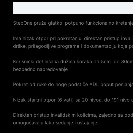
Description
Reviews (0)
StepOne pruža glatko, potpuno funkcionalno kretanje
Ima nizak otpor pri pokretanju, direktan pristup inva
drške, prilagodljive programe i dokumentaciju koja p
Korisnički definisana dužina koraka od 5cm do 30cm 
bezbedno napredovanje
Pokret od ruke do noge podstiče ADL poput penjanja
Nizak startni otpor (6 vati) sa 20 nivoa, do 191 nivo 
Direktan pristup invalidskim kolicima, zajedno sa po
omogućavaju lako sedanje I ustajanje.