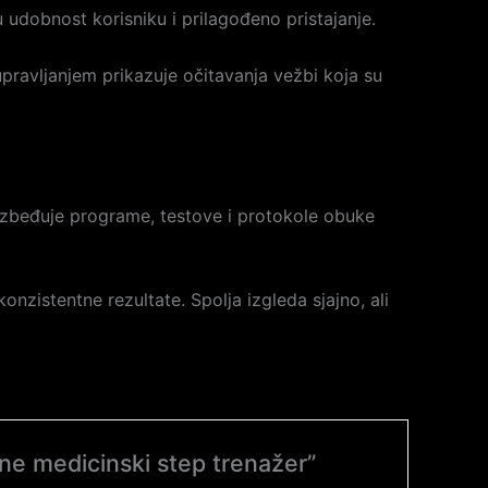
u udobnost korisniku i prilagođeno pristajanje.
upravljanjem prikazuje očitavanja vežbi koja su
bezbeđuje programe, testove i protokole obuke
onzistentne rezultate. Spolja izgleda sjajno, ali
One medicinski step trenažer”