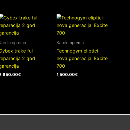
Kardio oprema
Kardio oprema
Cybex trake ful
Technogym eliptici
reparacija 2 god
nova generacija. Excite
garancija
700
2,650.00
€
1,500.00
€