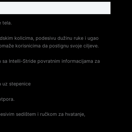
 tela.
lidskim kolicima, podesivu dužinu ruke i ugao
omaže korisnicima da postignu svoje ciljeve.
sa Intelli-Stride povratnim informacijama za
 uz stepenice
otpora.
desivim sedištem i ručkom za hvatanje,