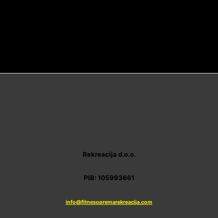
Rekreacija d.o.o.
PIB: 105993661
info@fitnesopremarekreacija.com