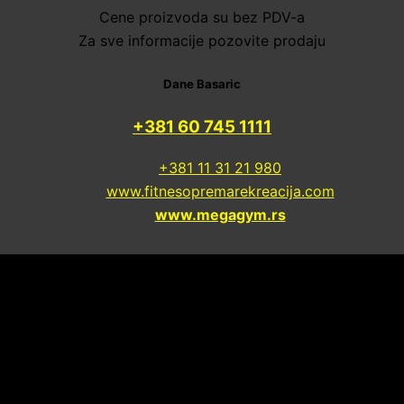
Cene proizvoda su bez PDV-a
Za sve informacije pozovite prodaju
Dane Basaric
+381 60 745 1111
+381 11 31 21 980
www.fitnesopremarekreacija.com
www.megagym.rs