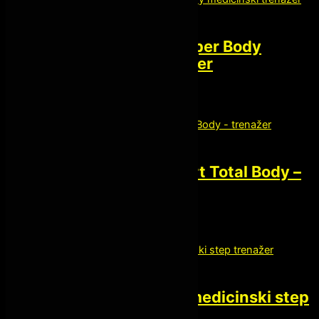
Kardio oprema
SCI FIT – PRO1 Upper Body
medicinski trenažer
Fitnes mašine
SCI FIT PRO2 Sport Total Body –
trenažer
Fitnes steper
SCI FIT StepOne medicinski step
trenažer