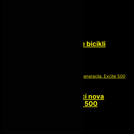
Fitnes Bicikle
Technogym excite bicikli
800.00
€
Kardio oprema
Technogym eliptici nova
generacija. Excite 500
1,500.00
€