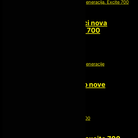
Kardio oprema
Technogym eliptici nova
generacija. Excite 700
1,500.00
€
Kardio oprema
Technogym kardio nove
generacije
Kardio oprema