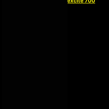
Technogym vario excite 700
2,500.00
€
Kardio oprema
Trake technogym
Kategorije