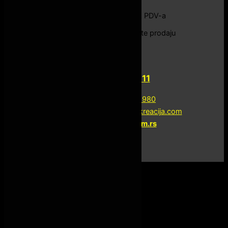
Cene proizvoda su bez PDV-a
Za sve informacije pozovite prodaju
Dane Basaric
+381 60 745 1111
+381 11 31 21 980
www.fitnesopremarekreacija.com
www.megagym.rs